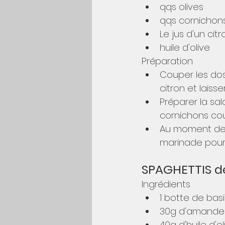
qqs olives
qqs cornichon
Le jus d'un cit
huile d'olive
Préparation
Couper les dos 
citron et laisse
Préparer la sa
cornichons coup
Au moment de se
marinade pour 
SPAGHETTIS d
Ingrédients
1 botte de basil
30g d'amande
40g d'huile d'ol