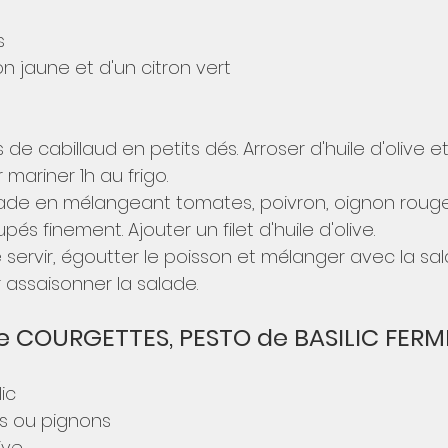
s
ron jaune et d'un citron vert
de cabillaud en petits dés. Arroser d'huile d'olive e
r mariner 1h au frigo.
lade en mélangeant tomates, poivron, oignon rouge,
és finement. Ajouter un filet d'huile d'olive.
rvir, égoutter le poisson et mélanger avec la salade
assaisonner la salade. 
e COURGETTES, PESTO de BASILIC FER
ic
s ou pignons
ive