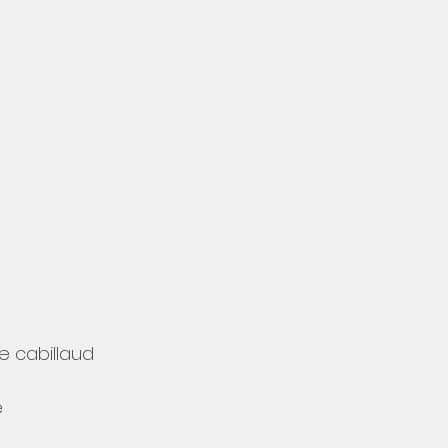
e cabillaud
e