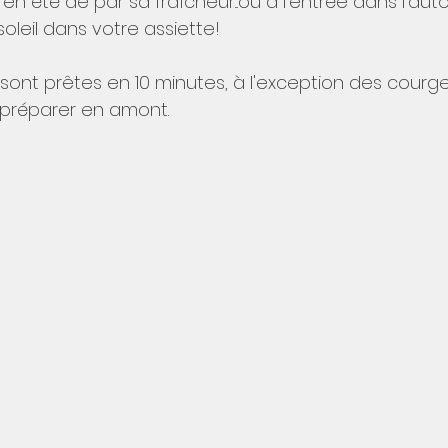
en été de par sa fraîcheur...ou à l'entrée dans l'au
oleil dans votre assiette!
 sont prêtes en 10 minutes, à l'exception des courg
t préparer en amont.