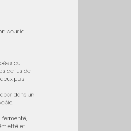
n pour la 
mpées au 
cas de jus de 
 deux puis 
placer dans un 
poêle. 
o fermenté, 
mietté et 