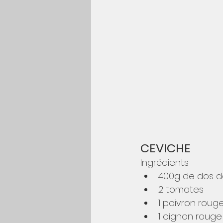
CEVICHE
Ingrédients
400g de dos d
2 tomates
1 poivron roug
1 oignon rouge