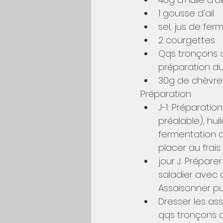
1 gousse d'ail
sel, jus de fer
2 courgettes
Qqs tronçons d
préparation du
30g de chèvre 
Préparation
J-1: Préparati
préalable), hui
fermentation d
placer au frais
jour J: Prépare
saladier avec de
Assaisonner pu
Dresser les ass
qqs tronçons 