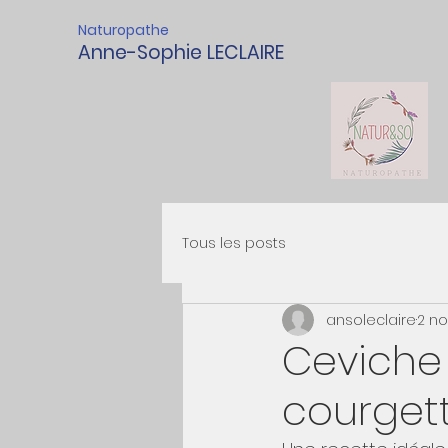
Naturopathe
Anne-Sophie LECLAIRE
Tous les posts
ansoleclaire
2 no
Ceviche 
courgett